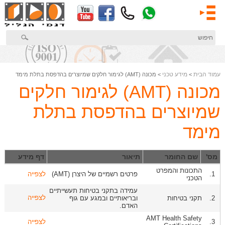
דלג
לתוכן
המרכזי
עמוד הבית
מידע טכני
>
> מכונה (AMT) לגימור חלקים שמיוצרים בהדפסת בתלת מימד
מכונה (AMT) לגימור חלקים
שמיוצרים בהדפסת בתלת
מימד
מס'
שם החומר
תיאור
דף מידע
התכונות והמפרט
1.
פרטים רשמיים של היצרן (AMT)
לצפייה
הטכני
עמידה בתקני בטיחות תעשייתיים
לצפייה
2.
תקני בטיחות
ובריאותיים ובמגע עם גוף
האדם.
AMT Health Safety
3.
לצפייה