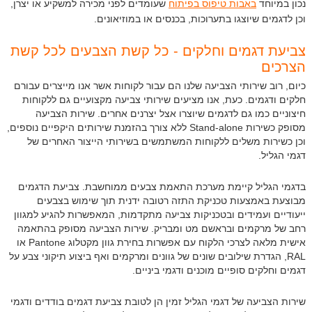
נכון במיוחד
באבות טיפוס בפיתוח
שעומדים לפני מכירה למשקיע או יצרן,
וכן לדגמים שיוצגו בתערוכות, בכנסים או במוזיאונים.
צביעת דגמים וחלקים - כל קשת הצבעים לכל קשת
הצרכים
כיום, רוב שירותי הצביעה שלנו הם עבור לקוחות אשר אנו מייצרים עבורם
חלקים ודגמים. כעת, אנו מציעים שירותי צביעה מקצועיים גם ללקוחות
חיצוניים כמו גם לדגמים שיוצרו אצל יצרנים אחרים. שירות הצביעה
מסופק כשירות Stand-alone ללא צורך בהזמנת שירותים היקפיים נוספים,
וכן כשירות משלים ללקוחות המשתמשים בשירותי הייצור האחרים של
דגמי הגליל.
בדגמי הגליל קיימת מערכת התאמת צבעים ממוחשבת. צביעת הדגמים
מבוצעת באמצעות טכניקת התזה רטובה ידנית תוך שימוש בצבעים
ייעודיים ועמידים ובטכניקות צביעה מתקדמות, המאפשרות להגיע למגוון
רחב של מרקמים ובראשם מט ומבריק. שירות הצביעה מסופק בהתאמה
אישית מלאה לצרכי הלקוח עם אפשרות בחירת גוון מקטלוג Pantone או
RAL, הגדרת שילובים שונים של גוונים ומרקמים ואף ביצוע תיקוני צבע על
דגמים וחלקים סופיים מוכנים ודגמי ביניים.
שירות הצביעה של דגמי הגליל זמין הן לטובת צביעת דגמים בודדים ודגמי