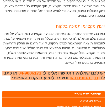
אב טיפוס והן לטובת חלקים בייצור סדרתי של מאות חלקים. בשני המקרים
מבוצעת הצביעה בצורה ידנית ומקצועית, תוך הקפדה על הפרדת צבעים,
דיוק בגבולות הצבע, צביעה ברזולוציה גבוהה של תצורות מורכבות וגימור
בסטנדרטים גבוהים.
ייעוץ מקצועי ותמיכה בלקוח
כמו בכל שירותי החברה, גם בשירות הצביעה מקפידה דגמי הגליל על מתן
מענה שלם ומושלם לצרכי לקוחותיה, ובכלל זה מתן ייעוץ מקצועי על מנת
להבטיח תוצאה המותאמת לצרכי הלקוח, לייעוד הדגם או החלק ולדרישות
הרגולטוריות הרלוונטיות. הצוות המקצועי של דגמי הגליל יעניק לכם ייעוץ
מקיף ומקצועי בכל הקשור לבחירת הצבע, התאמת הצבע לחומר הגלם,
התאמת הצבע לשימוש הסופי, בחינת עמידות הצבע בתנאי אמת ועמידת
הצבעים בתקנים הרלוונטיים.
יש לכם שאלה? התקשרו אלינו ל:
04-9886171
או כתבו
לנו
דרך הטופס כאן
ונשמח לסייע בהקדם האפשרי.
הדפסת תלת מימד
בניית אב טיפוס