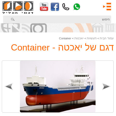
דלג
לתוכן
המרכזי
עמוד הבית
תעשיות
יאכטות
> Container
>
>
דגם של יאכטה - Container