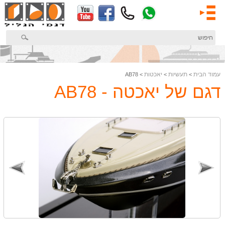
דלג
לתוכן
המרכזי
עמוד הבית
תעשיות
יאכטות
> AB78
>
>
דגם של יאכטה - AB78