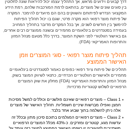
דרך קבועים וידועים מראש, אך התהליך עצמו יכול להיראות שונה לחלוטין
בין סוגים שונים של מוצרים, בהתאם לרמת המורכבות שלהם, רמת הידע
המקצועי הנדרש לפיתוחם והשווקים בהם הם מיועדים להימכר. המקרה
של פיתוח מוצר רפואי הוא מקרה פרטי, שגם בו יכול תהליך הפיתוח
להימשך בין חודשים לשנים, אך בכל המקרים מדובר בתהליך המחויב
בעמידה בסטנדרטים בינלאומיים מחמירים ובשונה ממוצרים רבים אחרים,
גם באישור רגולטורי לפני השקת המוצר, בדרך כלל מטעם מנהל המזון
והתרופות האמריקאי (FDA).
תהליך פיתוח מוצר רפואי - סוגי המוצרים וזמן
האישור הממוצע
תהליכים של פיתוח ציוד רפואי כפופים כאמור לסטנדרטים בינלאומיים
מחמירים ולאישורים רגולטוריים הכרחיים, כתנאי לשיווק המוצר בשוק.
מנהל המזון והתרופות האמריקאי (FDA) מחלק את שוק המוצרים
הרפואיים לשלוש קטגוריות מרכזיות:
Class 1 – מוצרים רפואיים שאינם פולשניים וכוללים למשל מסיכות
חמצן ואפילו מברשות שיניים חשמליות. תהליך האישור של מוצרים
אלה ניתן להשלמה בתוך שבוע אחד בלבד.
Class 2 – מוצרים רפואיים המגלמים בתוכם סיכון מתון ובכלל זה
עדשות מגע, קטטרים ומזרקים. כ-43% מכלל המוצרים הרפואיים
משתייכים לקטגוריה זו כשזמן האישור הממוצע למוצר כזה עומד על