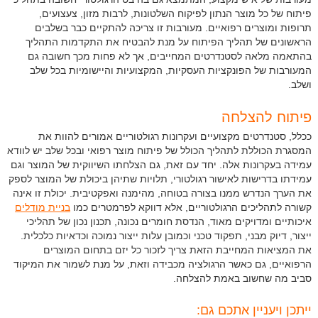
פיתוח של כל מוצר הנתון לפיקוח השלטונות, לרבות מזון, צעצועים,
תרופות ומוצרים רפואיים. מעורבות זו צריכה להתקיים כבר בשלבים
הראשונים של תהליך הפיתוח על מנת להבטיח את התקדמות התהליך
בהתאמה מלאה לסטנדרטים המחייבים, אך לא פחות מכך חשובה גם
המעורבות של הפונקציות העסקיות, המקצועיות והיישומיות בכל שלב
ושלב.
פיתוח להצלחה
ככלל, סטנדרטים מקצועיים ועקרונות רגולטוריים אמורים להוות את
המסגרת הכוללת לתהליך הכולל של פיתוח מוצר רפואי ובכל שלב יש לוודא
עמידה בעקרונות אלה. יחד עם זאת, גם הצלחתו השיווקית של המוצר וגם
עמידתו בדרישות לאישור רגולטורי, תלויות שתיהן ביכולת של המוצר לספק
את הערך הנדרש ממנו בצורה בטוחה, מהימנה ואפקטיבית. יכולת זו אינה
קשורה לתהליכים הרגולטוריים, אלא דווקא לפרמטרים כמו
בניית מודלים
איכותיים ומדויקים מאוד, הנדסת חומרים נכונה, תכנון נכון של תהליכי
ייצור, דיוק מבני, תפקוד טכני וכמובן עלות ייצור נמוכה וכדאיות כלכלית.
את המציאות המחייבת הזאת צריך לזכור כל יזם בתחום המוצרים
הרפואיים, גם כאשר הרגולציה מכבידה וזאת, על מנת לשמור את המיקוד
סביב מה שחשוב באמת להצלחה.
ייתכן ויעניין אתכם גם: