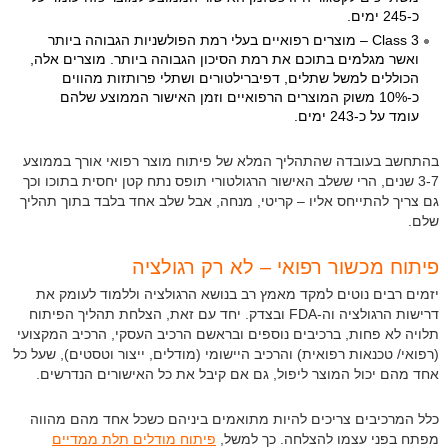
כ-245 ימים.
Class 3 – מוצרים רפואיים בעלי רמת הפולשניות הגבוהה ביותר
ואשר מגלמים בתוכם את רמת הסיכון הגבוהה ביותר. מוצרים אלה,
הכוללים למשל שתלים, דפיברילטורים ושתלי פרותזות מהווים
כ-10% משוק המוצרים הרפואיים וזמן האישור הממוצע שלהם
עומד על כ-243 ימים.
בהתחשב בעובדה שהתהליך המלא של פיתוח מוצר רפואי אורך בממוצע
3-7 שנים, הרי ששלב האישור הרגולטורי תופס נתח קטן יחסית בתוכו וכך
גם צריך להתייחס אליו – קריטי, מנחה, אבל שלב אחד בלבד בתוך תהליך
שלם.
פיתוח מכשור רפואי – לא רק רגולציה
יזמים רבים נוטים למקד מאמץ רב בנושא הרגולציה וללמוד לעומק את
דרישות הרגולציה וה-FDA ובצדק. יחד עם זאת, הצלחת תהליך הפיתוח
תלויה לא פחות, ברכיבים נוספים ובראשם הרכיב העסקי, הרכיב המקצועי
(רפואי/ טכנאות רפואית) והרכיב היישומי (מודלים, ייצור וטסטים), שעל כל
אחד מהם יכול המוצר ליפול, גם אם קיבל את כל האישורים הנדרשים.
כלל המרכיבים צריכים להיות מתואמים ביניהם כשכל אחד מהם מהווה
מפתח בפני עצמו להצלחה. כך למשל,
פיתוח מודלים תלת ממדיים