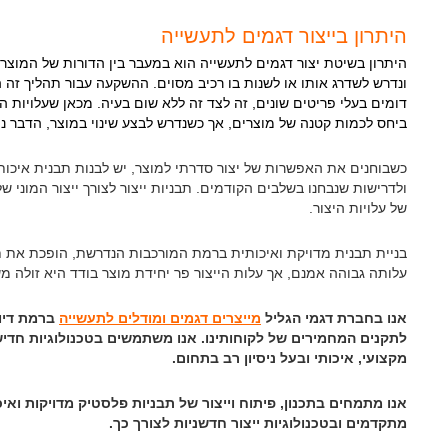
היתרון בייצור דגמים לתעשייה
היתרון בשיטת יצור דגמים לתעשייה הוא במעבר בין הדורות של המוצרי
ונדרש לשדרג אותו או לשנות בו רכיב מסוים. ההשקעה עבור תהליך זה ה
דומים בעלי פריטים שונים, זה לצד זה ללא שום בעיה. מכאן שעלויות ה
ביחס לכמות קטנה של מוצרים, אך כשנדרש לבצע שינוי במוצר, הדבר ני
כשבוחנים את האפשרות של יצור סדרתי למוצר, יש לבנות תבנית איכו
ולדרישות שנבחנו בשלבים הקודמים. תבניות ייצור לצורך ייצור המוני
של עלויות היצור.
בניית תבנית מדויקת ואיכותית ברמת המורכבות הנדרשת, הופכת את תה
עלותה גבוהה אמנם, אך עלות הייצור פר יחידת מוצר בודד היא זולה
אנו בחברת דגמי הגליל
מייצרים דגמים ומודלים לתעשייה
ברמת דיו
לתקנים המחמירים של לקוחותינו. אנו משתמשים בטכנולוגיות חדי
מקצועי, איכותי ובעל ניסיון רב בתחום.
אנו מתמחים בתכנון, פיתוח וייצור של תבניות פלסטיק מדויקות ואי
מתקדמים ובטכנולוגיות ייצור חדשניות לצורך כך.