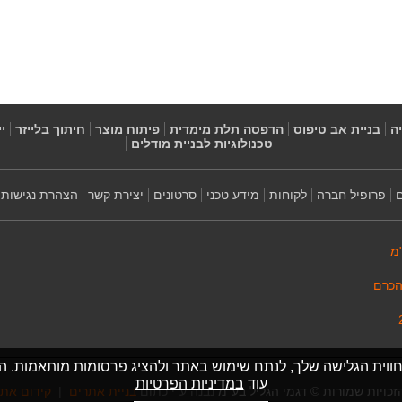
ה
בניית אב טיפוס
הדפסה תלת מימדית
פיתוח מוצר
חיתוך בלייזר
י
טכנולוגיות לבניית מודלים
פרופיל חברה
לקוחות
מידע טכני
סרטונים
יצירת קשר
הצהרת נגישות
מ
הכרם
 חווית הגלישה שלך, לנתח שימוש באתר ולהציג פרסומות מותאמות. 
עוד
במדיניות הפרטיות
זכויות שמורות © דגמי הגליל בע”מ
נבנה ע"י כתום
בניית אתרים
|
קידום את