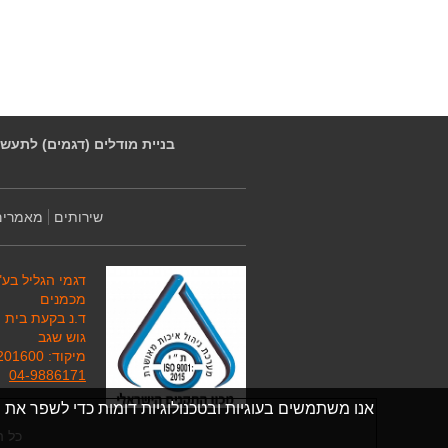
בניית מודלים (דגמים) לתעשי
שירותים
מאמרים
דגמי הגליל בע"
מכמנים
ד.נ בקעת בית 
גוש שגב
מיקוד: 201600
04-9886171
אנו משתמשים בעוגיות ובטכנולוגיות דומות כדי לשפר את
כל ה