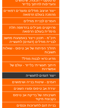
פרספקס – תכונות, שימושים
והעדיפות לחיתוך בלייזר
ייצור ועיצוב מודלים ומוצרים רפואיים:
מהפכה בעולם הרפואה
חומרים לבניית מודלים
פרויקטים מובילים בהדפסה תלת
מימדית בעולם הרפואה
תיב"מ - תכנון וייצור באמצעות מחשב
לבניית מודלים (דגמים) לתעשייה
תהליך הפיתוח של אב טיפוס - שאלות
תשובות
מדוע כדאי לבנות מודל?
חיתוך תעשייתי בלייזר - עולם של
אפשרויות
ייצור דגמים לתעשייה
דגמים - שיטות בנייה ושימושים
יצירת אב טיפוס וסוגיו השונים
חשיבותה של בדיקת אב טיפוס
בקבוצת מיקוד
בניית דגם לתערוכות וכנסים