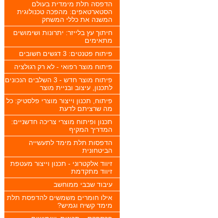
הדפסה תלת מימדית בעולם
הסטארטאפים: מהפכה טכנולוגית
המשנה את כללי המשחק
חיתוך עץ בלייזר: יתרונות ושימושים
מתאימים
פיתוח פטנטים: 3 דגשים חשובים
פיתוח מוצר רפואי - לא רק רגולציה
פיתוח מוצר חדש - 3 השלבים הנכונים
לתכנון, עיצוב ובניית מוצר
פיתוח, תכנון וייצור מוצרי פלסטיק: כל
מה שרציתם לדעת
תכנון ופיתוח מוצרי צריכה חדשניים:
המדריך המקיף
הדפסות תלת מימד לתעשייה
הביטחונית
זיווד אלקטרוני - תכנון וייצור מעטפת
זיווד מתקדמת
עיבוד שבבי ממוחשב
אילו חומרים משמשים להדפסת תלת
מימד קשיח וגמיש?