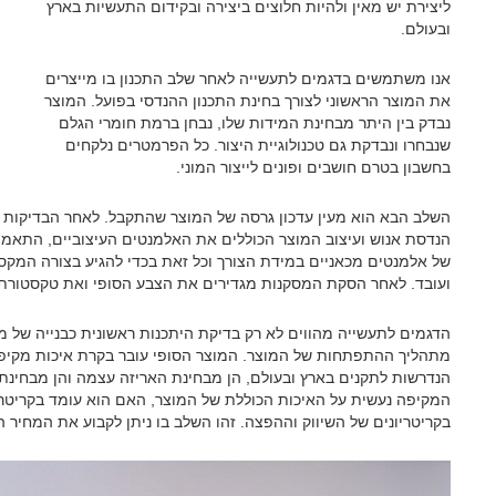
ליצירת יש מאין ולהיות חלוצים ביצירה ובקידום התעשיות בארץ
ובעולם.
אנו משתמשים בדגמים לתעשייה לאחר שלב התכנון בו מייצרים
את המוצר הראשוני לצורך בחינת התכנון ההנדסי בפועל. המוצר
נבדק בין היתר מבחינת המידות שלו, נבחן ברמת חומרי הגלם
שנבחרו ונבדקת גם טכנולוגיית היצור. כל הפרמטרים נלקחים
בחשבון בטרם חושבים ופונים לייצור המוני.
השלב הבא הוא מעין עדכון גרסה של המוצר שהתקבל. לאחר הבדיקות ש
הנדסת אנוש ועיצוב המוצר הכוללים את האלמנטים העיצוביים, התאמות 
של אלמנטים מכאניים במידת הצורך וכל זאת בכדי להגיע בצורה המקס
ועובד. לאחר הסקת המסקנות מגדירים את הצבע הסופי ואת טקסטורת 
הדגמים לתעשייה מהווים לא רק בדיקת היתכנות ראשונית כבנייה של מ
מתהליך ההתפתחות של המוצר. המוצר הסופי עובר בקרת איכות מקי
הנדרשות לתקנים בארץ ובעולם, הן מבחינת האריזה עצמה והן מבחינת 
המקיפה נעשית על האיכות הכוללת של המוצר, האם הוא עומד בקריטריו
בקריטריונים של השיווק וההפצה. זהו השלב בו ניתן לקבוע את המחיר ה